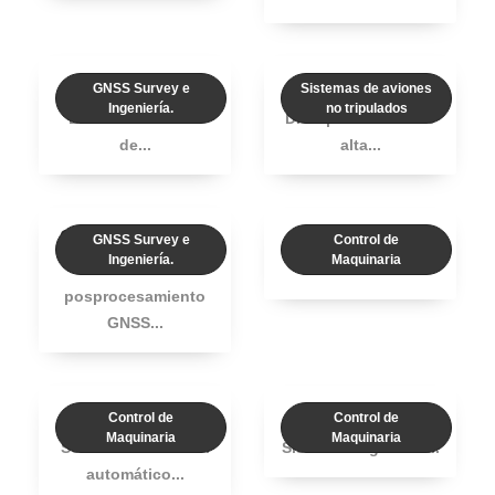
coPre
Dron X500
GNSS Survey e
Sistemas de aviones
Ingeniería.
no tripulados
El software CoPre
Dron profesional de
de...
alta...
Software CGO
TD63 System
GNSS Survey e
Control de
Ingeniería.
Maquinaria
Software de
El TD63 es un...
posprocesamiento
GNSS...
TG63 System
TX63 System
Control de
Control de
Maquinaria
Maquinaria
Solución de control
Sistema de guía 3D...
automático...