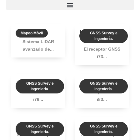
AU20
I73 RECEPTOR
Mapeo Móvil
GNSS Survey e
GNSS+IMU
Ingeniería.
Sistema LiDAR
avanzado de...
El receptor GNSS
i73...
GNSS i76
GNSS i83
GNSS Survey e
GNSS Survey e
Ingeniería.
Ingeniería.
El receptor GNSS
El receptor GNSS
i76...
i83...
i89
GNSS i93
GNSS Survey e
GNSS Survey e
Ingeniería.
Ingeniería.
I89 es un receptor...
Solución ideal para