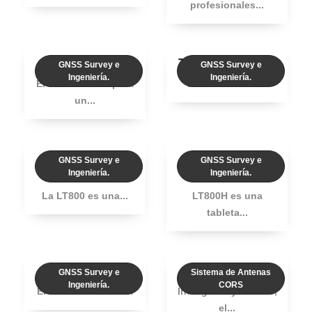
profesionales...
HCE600
Tableta LT 60H
GNSS Survey e
GNSS Survey e
Ingeniería.
Ingeniería.
El HCE600 incorpora
El LT60H es un...
un...
Tabletas LT
Tabletas LT
GNSS Survey e
GNSS Survey e
Ingeniería.
800
Ingeniería.
800H
La LT800 es una...
LT800H es una
tableta...
Radio DL8
CHC P5E-Net
GNSS Survey e
Sistema de Antenas
Ingeniería.
CORS
El CHCNAV DL8 es...
Inteligente y estable,
el...